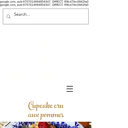
google.com, pub-6707014694854347, DIRECT, f08c47fec0942fa0
google.com, pub-6707014694854347, DIRECT, f08c47fec0942fa0
Politi
că de
confid
ențiali
tate
Termeni si conditii
Cupcake cru
aux pommes